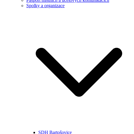
Pasport místních a účelových komunikacích
Spolky a organizace
SDH Bartošovice