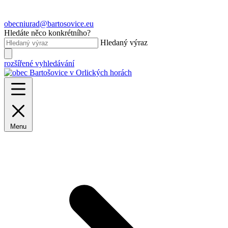
obecniurad@bartosovice.eu
Hledáte něco konkrétního?
Hledaný výraz
rozšířené vyhledávání
Menu