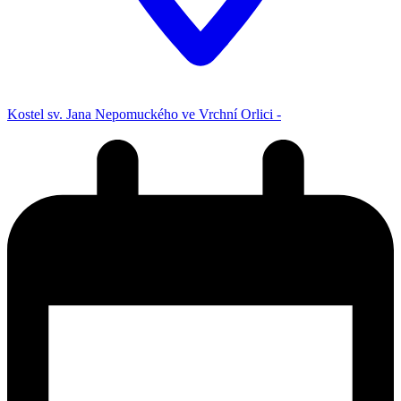
Kostel sv. Jana Nepomuckého ve Vrchní Orlici -