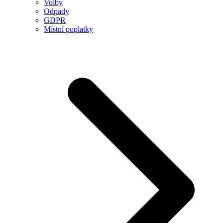
Volby
Odpady
GDPR
Místní poplatky