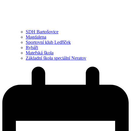
SDH Bartošovice
Magdalena
Sportovní klub Ledříček
Rybáři
Mateřská škola
Základní škola speciální Neratov