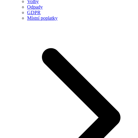
Volby
Odpady
GDPR
Místní poplatky