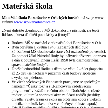
Mateřská škola
Mateřská škola Bartošovice v Orlických horách
má svoje www
stránky
www.skolkabartosovice.cz
„Není důležité dosáhnout v MŠ dokonalosti a přísnosti, ale teplé
lidskosti, která dá dítěti pocit lásky a jistoty!“
Budova MŠ se nachází v rekreační obci Bartošovice v O.h.
Byla otevřena 1.května 1948. Zapsaných dětí bylo
35. Zařízení MŠ obsahovalo staré věci roztroušené po vesnici.
Za pomoci žáků Národní školy byl nábytek přivezen, opraven
a dán k používání. Dnem 1.září 1950 byla osamostatněna „
správa mateřské školy“.
Dnešní jednotřídní školka s dětmi ve věku 2 - 6 let (kapacita
až 25 dětí) se nachází v přízemní části budovy společně
s výdejnou-jídelnou.
Ve všech výchovných činnostech pracujeme se společným
námětem "Český rok“ a s „Rámcovým vzdělávacím
programem“ v každém ročním období. Dodržujeme různé
tradice, kulturní a sportovní akce za účasti rodičů (besídky,
divadla, výlety, lyžařská škola na protějším kopci s vlekem,
turistika do okolí, keramika v chráněných dílnách apod.)
Zdejší školku navštěvují i děti z Rokytnice v O.h. a Neratova.