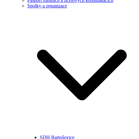
Pasport místních a účelových komunikacích
Spolky a organizace
SDH Bartošovice