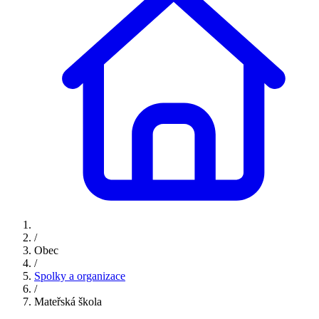
/
Obec
/
Spolky a organizace
/
Mateřská škola