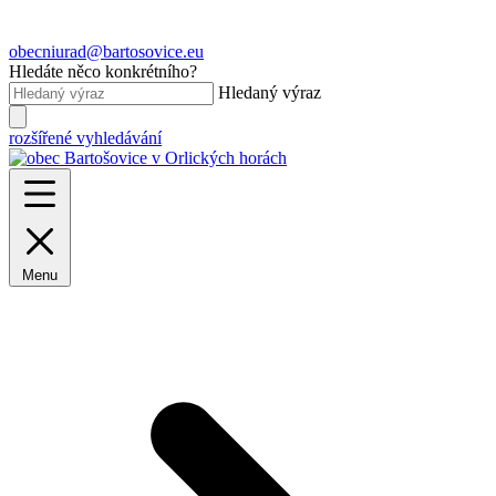
obecniurad@bartosovice.eu
Hledáte něco konkrétního?
Hledaný výraz
rozšířené vyhledávání
Menu