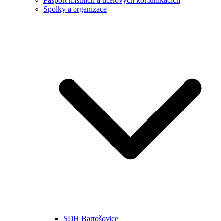
Pasport místních a účelových komunikacích
Spolky a organizace
SDH Bartošovice