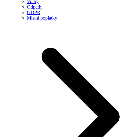
Volby
Odpady
GDPR
Místní poplatky