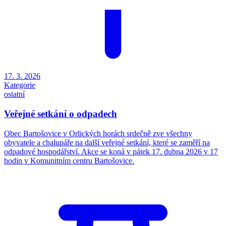
17. 3. 2026
Kategorie
ostatní
Veřejné setkání o odpadech
Obec Bartošovice v Orlických horách srdečně zve všechny
obyvatele a chalupáře na další veřejné setkání, které se zaměří na
odpadové hospodářství. Akce se koná v pátek 17. dubna 2026 v 17
hodin v Komunitním centru Bartošovice.