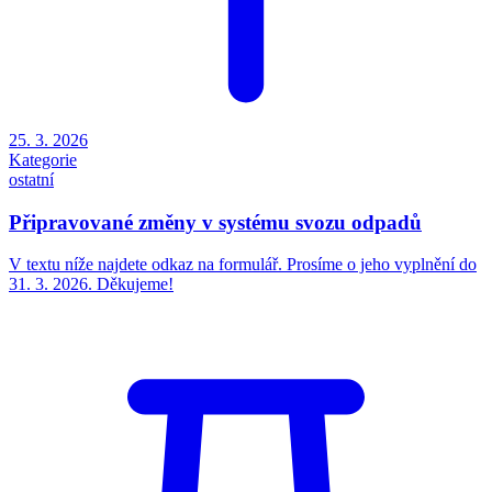
25. 3. 2026
Kategorie
ostatní
Připravované změny v systému svozu odpadů
V textu níže najdete odkaz na formulář. Prosíme o jeho vyplnění do
31. 3. 2026. Děkujeme!