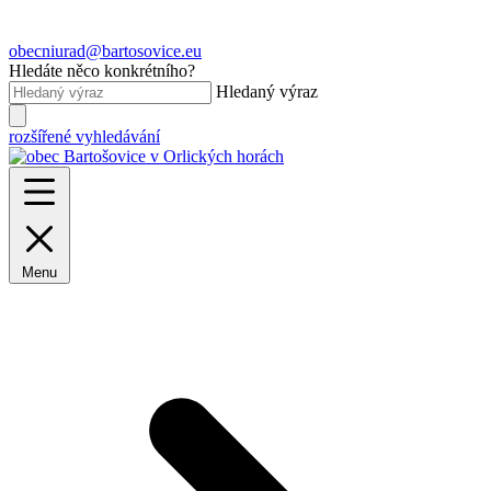
obecniurad@bartosovice.eu
Hledáte něco konkrétního?
Hledaný výraz
rozšířené vyhledávání
Menu