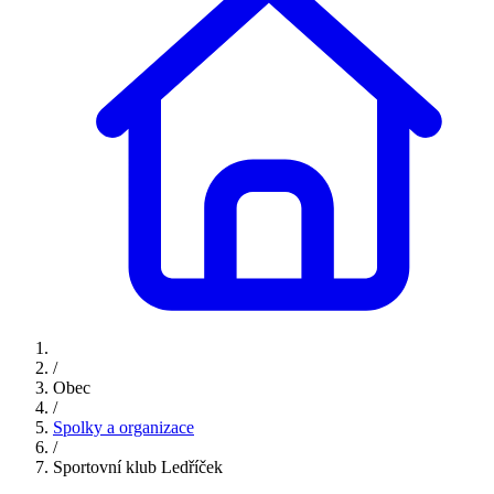
/
Obec
/
Spolky a organizace
/
Sportovní klub Ledříček