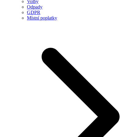
Volby
Odpady
GDPR
Místní poplatky