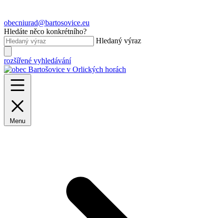
obecniurad@bartosovice.eu
Hledáte něco konkrétního?
Hledaný výraz
rozšířené vyhledávání
Menu