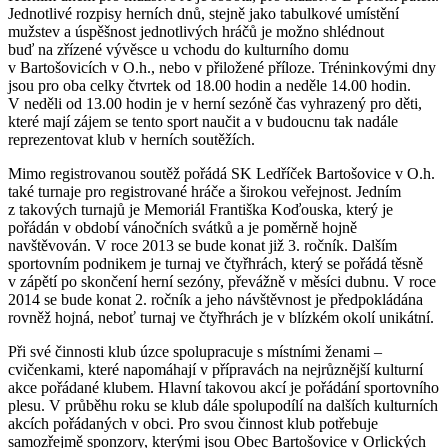
Jednotlivé rozpisy herních dnů, stejně jako tabulkové umístění
mužstev a úspěšnost jednotlivých hráčů je možno shlédnout
buď na zřízené vývěsce u vchodu do kulturního domu
v Bartošovicích v O.h., nebo v přiložené příloze. Tréninkovými dny
jsou pro oba celky čtvrtek od 18.00 hodin a neděle 14.00 hodin.
V neděli od 13.00 hodin je v herní sezóně čas vyhrazený pro děti,
které mají zájem se tento sport naučit a v budoucnu tak nadále
reprezentovat klub v herních soutěžích.
Mimo registrovanou soutěž pořádá SK Ledříček Bartošovice v O.h.
také turnaje pro registrované hráče a širokou veřejnost. Jedním
z takových turnajů je Memoriál Františka Koďouska, který je
pořádán v období vánočních svátků a je poměrně hojně
navštěvován. V roce 2013 se bude konat již 3. ročník. Dalším
sportovním podnikem je turnaj ve čtyřhrách, který se pořádá těsně
v zápětí po skončení herní sezóny, převážně v měsíci dubnu. V roce
2014 se bude konat 2. ročník a jeho návštěvnost je předpokládána
rovněž hojná, neboť turnaj ve čtyřhrách je v blízkém okolí unikátní.
Při své činnosti klub úzce spolupracuje s místními ženami –
cvičenkami, které napomáhají v přípravách na nejrůznější kulturní
akce pořádané klubem. Hlavní takovou akcí je pořádání sportovního
plesu. V průběhu roku se klub dále spolupodílí na dalších kulturních
akcích pořádaných v obci. Pro svou činnost klub potřebuje
samozřejmě sponzory, kterými jsou Obec Bartošovice v Orlických