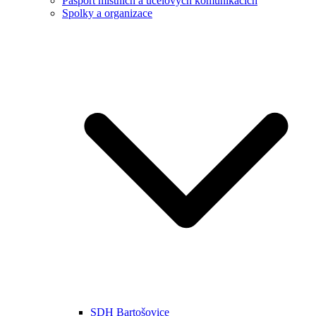
Pasport místních a účelových komunikacích
Spolky a organizace
SDH Bartošovice