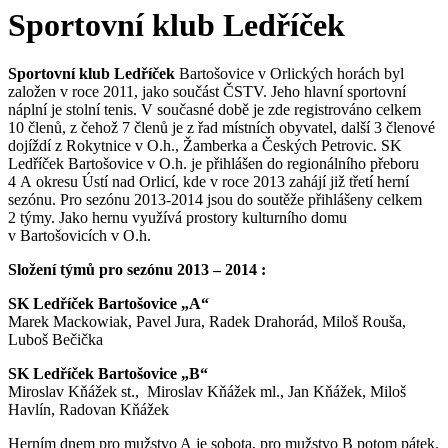
Sportovní klub Ledříček
Sportovní klub Ledříček
Bartošovice v Orlických horách byl
založen v roce 2011, jako součást ČSTV. Jeho hlavní sportovní
náplní je stolní tenis. V současné době je zde registrováno celkem
10 členů, z čehož 7 členů je z řad místních obyvatel, další 3 členové
dojíždí z Rokytnice v O.h., Žamberka a Českých Petrovic. SK
Ledříček Bartošovice v O.h. je přihlášen do regionálního přeboru
4 A okresu Ústí nad Orlicí, kde v roce 2013 zahájí již třetí herní
sezónu. Pro sezónu 2013-2014 jsou do soutěže přihlášeny celkem
2 týmy. Jako hernu využívá prostory kulturního domu
v Bartošovicích v O.h.
Složení týmů pro sezónu 2013 – 2014 :
SK Ledříček Bartošovice „A“
Marek Mackowiak, Pavel Jura, Radek Drahorád, Miloš Rouša,
Luboš Bečička
SK Ledříček Bartošovice „B“
Miroslav Kňážek st., Miroslav Kňážek ml., Jan Kňážek, Miloš
Havlín, Radovan Kňážek
Herním dnem pro mužstvo A je sobota, pro mužstvo B potom pátek.