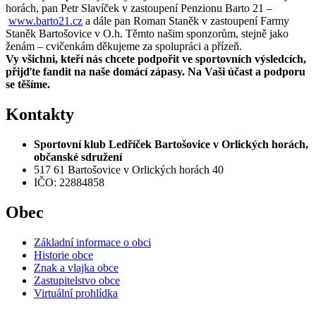
horách, pan Petr Slavíček v zastoupení Penzionu Barto 21 –
www.barto21.cz
a dále pan Roman Staněk v zastoupení Farmy
Staněk Bartošovice v O.h. Těmto našim sponzorům, stejně jako
ženám – cvičenkám děkujeme za spolupráci a přízeň.
Vy všichni, kteří nás chcete podpořit ve sportovních výsledcích,
přijďte fandit na naše domácí zápasy. Na Vaši účast a podporu
se těšíme.
Kontakty
Sportovní klub Ledříček Bartošovice v Orlických horách,
občanské sdružení
517 61 Bartošovice v Orlických horách 40
IČO: 22884858
Obec
Základní informace o obci
Historie obce
Znak a vlajka obce
Zastupitelstvo obce
Virtuální prohlídka