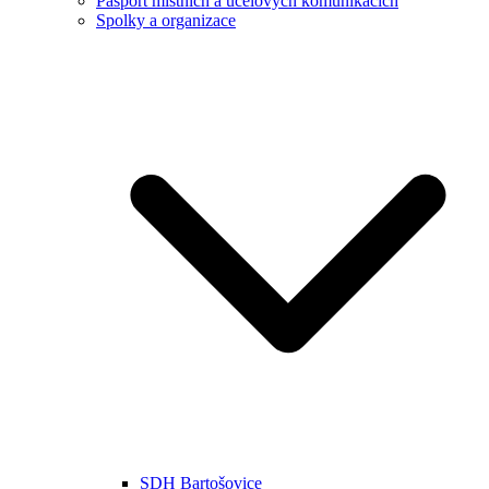
Pasport místních a účelových komunikacích
Spolky a organizace
SDH Bartošovice