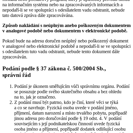
na informačním systému nebo na zpracovávaných informacích a
nepodaří-li se ve spolupráci s odesílatelem vadu odstranit, nebude
tato datová zpráva dále zpracovávána.
Způsob nakládání s neúplným anebo poškozeným dokumentem
v analogové podobě nebo dokumentem v elektronické podobě.
Pokud bude na adresu doručen neúplný nebo poškozený dokument
v analogové nebo elektronické podobě a nepodaří-li se ve spolupráci
s odesílatelem tuto vadu odstranit, nebude tento dokument dále
zpracováván.
Podání podle § 37 zákona č. 500/2004 Sb.,
správní řád
Podání je úkonem směřujícím vůči správnímu orgánu. Podání
se posuzuje podle svého skutečného obsahu a bez ohledu
na to, jak je označeno.
Z podání musí být patrno, kdo je činí, které věci se týká
a co se navrhuje. Fyzická osoba uvede v podání jméno,
příjmení, datum narození a místo trvalého pobytu, popřípadě
jinou adresu pro doručování podle § 19 odst. 4. V podání
souvisejícím s její podnikatelskou činností uvede fyzická
osoba jméno a příjmení, popřípadě dodatek odlišující osobu