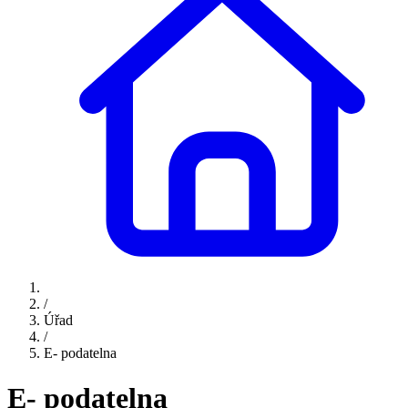
/
Úřad
/
E- podatelna
E- podatelna