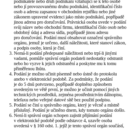
podnikatele nebo druh podnikání vztahující se k této osobě
nebo jí provozovanému druhu podnikání, identifikační číslo
osob a adresu zapsanou v obchodním rejstříku nebo jiné
zákonem upravené evidenci jako místo podnikání, popřípadě
jinou adresu pro doručování. Právnická osoba uvede v podání
svůj název nebo obchodní firmu, identifikační číslo osob nebo
obdobný údaj a adresu sídla, popřípadě jinou adresu
pro doručování. Podání musí obsahovat označení správního
orgánu, jemuž je určeno, další náležitosti, které stanoví zákon,
a podpis osoby, která je činí.
Nemá-li podání předepsané náležitosti nebo trpí-li jinými
vadami, pomůže správní orgán podateli nedostatky odstranit
nebo ho vyzve k jejich odstranění a poskytne mu k tomu
přiměřenou lhůtu.
Podání je možno učinit písemně nebo ústně do protokolu
anebo v elektronické podobě. Za podmínky, že podání
je do 5 dnů potvrzeno, popřípadě doplněno způsobem
uvedeným ve větě první, je možno je učinit pomocí jiných
technických prostředků, zejména prostřednictvím dálnopisu,
telefaxu nebo veřejné datové sítě bez použití podpisu.
Podání se činí u správního orgánu, který je věcně a místně
příslušný. Podání je učiněno dnem, kdy tomuto orgánu došlo.
Není-li správní orgán schopen zajistit přijímání podání
v elektronické podobě podle odstavce 4, uzavře osoba
uvedená v § 160 odst. 1. jejíž je tento správní orgán součástí,