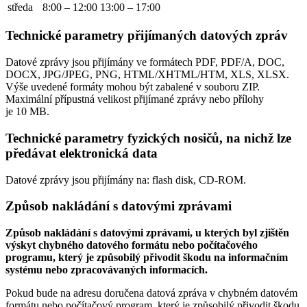
středa
8:00 – 12:00
13:00 – 17:00
Technické parametry přijímaných datových zpráv
Datové zprávy jsou přijímány ve formátech
PDF, PDF/A, DOC,
DOCX, JPG/JPEG, PNG, HTML/XHTML/HTM, XLS, XLSX.
Výše uvedené formáty mohou být zabalené v souboru ZIP.
Maximální přípustná velikost přijímané zprávy nebo přílohy
je
10 MB
.
Technické parametry fyzických nosičů, na nichž lze
předávat elektronická data
Datové zprávy jsou přijímány na:
flash disk, CD-ROM.
Způsob nakládání s datovými zprávami
Způsob nakládání s datovými zprávami, u kterých byl zjištěn
výskyt chybného datového formátu nebo počítačového
programu, který je způsobilý přivodit škodu na informačním
systému nebo zpracovávaných informacích.
Pokud bude na adresu doručena datová zpráva v chybném datovém
formátu nebo počítačový program, který je způsobilý přivodit škodu