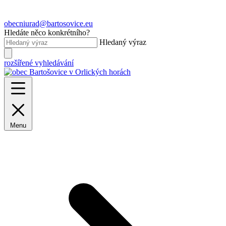
obecniurad@bartosovice.eu
Hledáte něco konkrétního?
Hledaný výraz
rozšířené vyhledávání
Menu