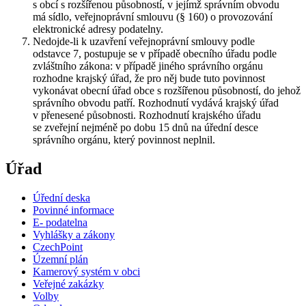
s obcí s rozšířenou působností, v jejímž správním obvodu
má sídlo, veřejnoprávní smlouvu (§ 160) o provozování
elektronické adresy podatelny.
Nedojde-li k uzavření veřejnoprávní smlouvy podle
odstavce 7, postupuje se v případě obecního úřadu podle
zvláštního zákona: v případě jiného správního orgánu
rozhodne krajský úřad, že pro něj bude tuto povinnost
vykonávat obecní úřad obce s rozšířenou působností, do jehož
správního obvodu patří. Rozhodnutí vydává krajský úřad
v přenesené působnosti. Rozhodnutí krajského úřadu
se zveřejní nejméně po dobu 15 dnů na úřední desce
správního orgánu, který povinnost neplnil.
Úřad
Úřední deska
Povinné informace
E- podatelna
Vyhlášky a zákony
CzechPoint
Územní plán
Kamerový systém v obci
Veřejné zakázky
Volby