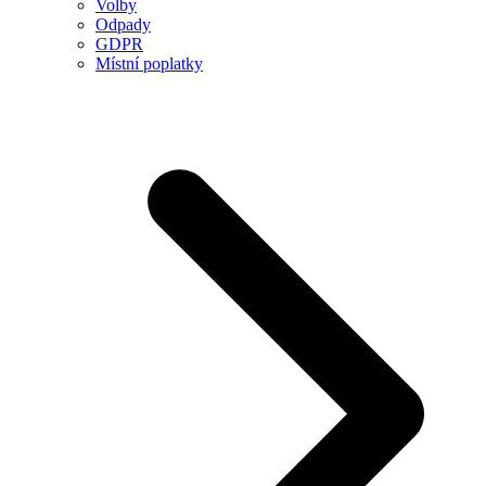
Volby
Odpady
GDPR
Místní poplatky