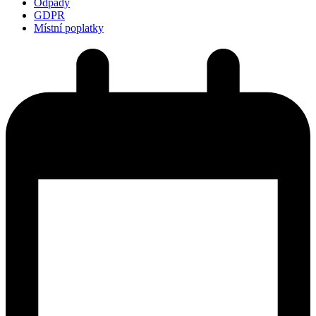
Odpady
GDPR
Místní poplatky