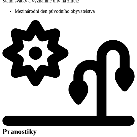
Státní svátky a významné dny na zítřek:
Mezinárodní den původního obyvatelstva
Pranostiky