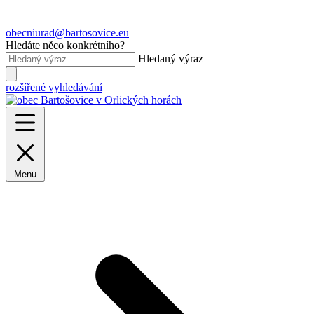
obecniurad@bartosovice.eu
Hledáte něco konkrétního?
Hledaný výraz
rozšířené vyhledávání
Menu