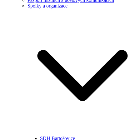
Pasport místních a účelových komunikacích
Spolky a organizace
SDH Bartošovice