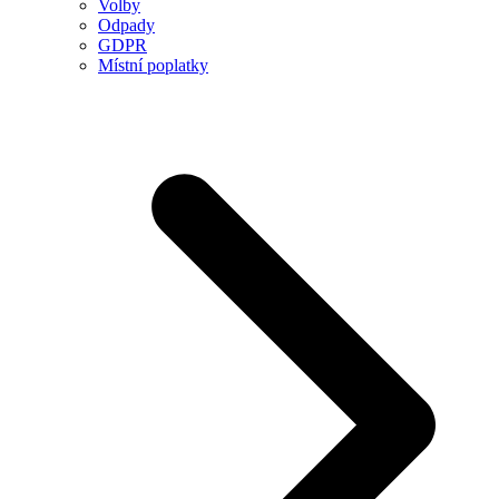
Volby
Odpady
GDPR
Místní poplatky