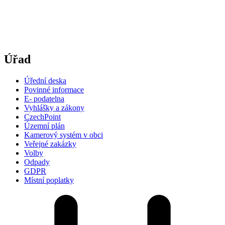
Úřad
Úřední deska
Povinné informace
E- podatelna
Vyhlášky a zákony
CzechPoint
Územní plán
Kamerový systém v obci
Veřejné zakázky
Volby
Odpady
GDPR
Místní poplatky