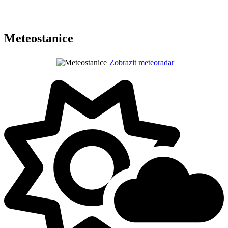
Meteostanice
Zobrazit meteoradar