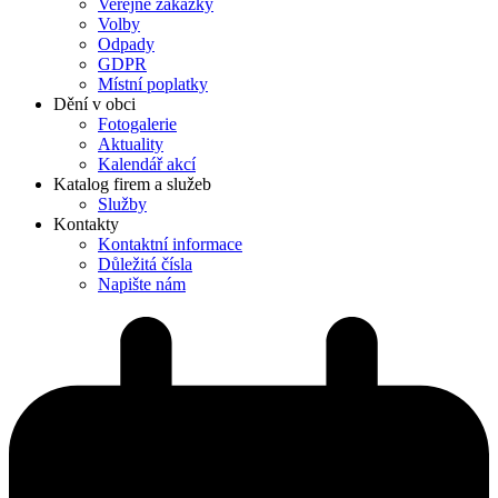
Veřejné zakázky
Volby
Odpady
GDPR
Místní poplatky
Dění v obci
Fotogalerie
Aktuality
Kalendář akcí
Katalog firem a služeb
Služby
Kontakty
Kontaktní informace
Důležitá čísla
Napište nám