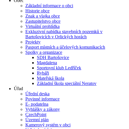
Obec
Základní informace o obci
Historie obce
Znak a vlajka obce
Zastupitelstvo obce
Virtuální prohlídka
Exkluzivní nabídka stavebních pozemků v
Bartošovicích v Orlických horách
Projekty
Pasport místních a účelových komunikacích
Spolky a organizace
SDH Bartošovice
Magdalena
Sportovní klub Ledříček
Rybáři
Mateřská škola
Základní škola speciální Neratov
Úřad
Úřední deska
Povinné informace
E- podatelna
Vyhlášky a zákony
CzechPoint
Územní plán
Kamerový systém v obci