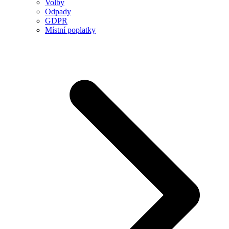
Volby
Odpady
GDPR
Místní poplatky