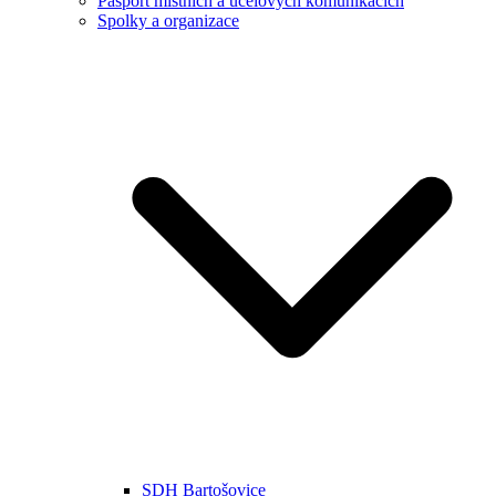
Pasport místních a účelových komunikacích
Spolky a organizace
SDH Bartošovice