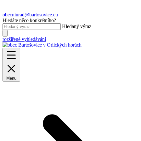
obecniurad@bartosovice.eu
Hledáte něco konkrétního?
Hledaný výraz
rozšířené vyhledávání
Menu