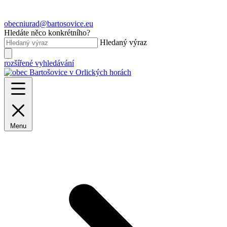
obecniurad@bartosovice.eu
Hledáte něco konkrétního?
Hledaný výraz
rozšířené vyhledávání
Menu