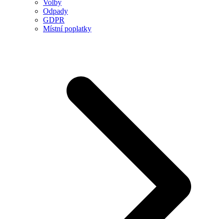
Volby
Odpady
GDPR
Místní poplatky