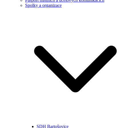
Pasport místních a účelových komunikacích
Spolky a organizace
SDH Bartošovice