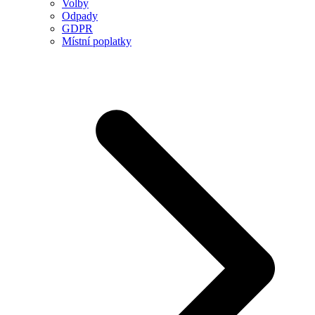
Volby
Odpady
GDPR
Místní poplatky