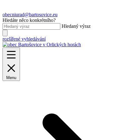
obecniurad@bartosovice.eu
Hledáte něco konkrétního?
Hledaný výraz
rozšířené vyhledávání
Menu