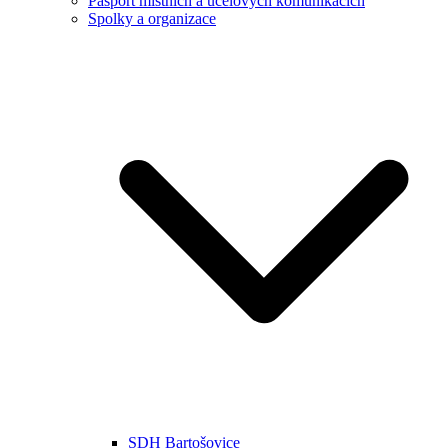
Pasport místních a účelových komunikacích
Spolky a organizace
SDH Bartošovice