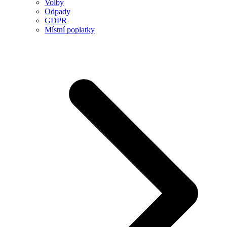
Volby
Odpady
GDPR
Místní poplatky