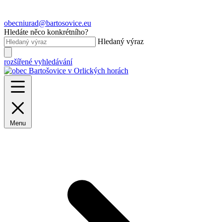
obecniurad@bartosovice.eu
Hledáte něco konkrétního?
Hledaný výraz
rozšířené vyhledávání
Menu