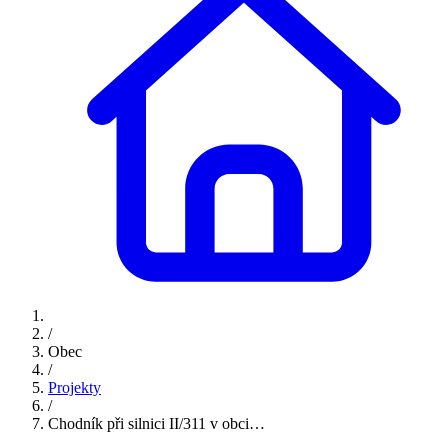
/
Obec
/
Projekty
/
Chodník při silnici II/311 v obci…