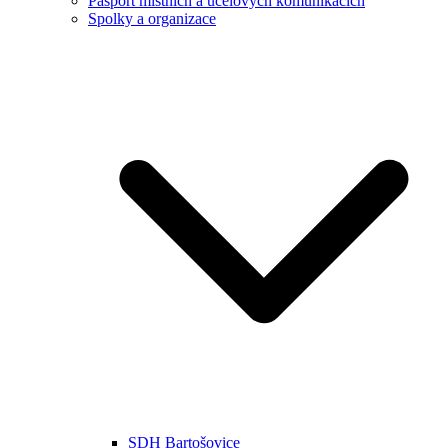
Pasport místních a účelových komunikacích
Spolky a organizace
SDH Bartošovice