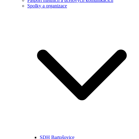
Pasport místních a účelových komunikacích
Spolky a organizace
SDH Bartošovice