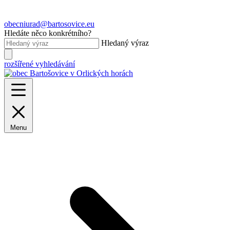
obecniurad@bartosovice.eu
Hledáte něco konkrétního?
Hledaný výraz
rozšířené vyhledávání
Menu