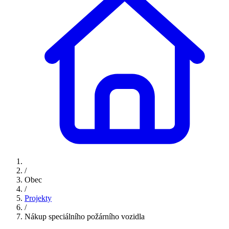
/
Obec
/
Projekty
/
Nákup speciálního požárního vozidla