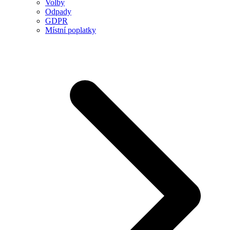
Volby
Odpady
GDPR
Místní poplatky