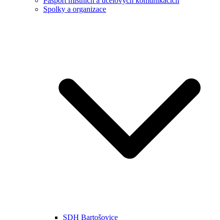
Pasport místních a účelových komunikacích
Spolky a organizace
SDH Bartošovice