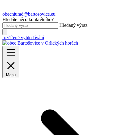
obecniurad@bartosovice.eu
Hledáte něco konkrétního?
Hledaný výraz
rozšířené vyhledávání
Menu