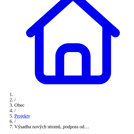
/
Obec
/
Projekty
/
Výsadba nových stromů, podpora od…