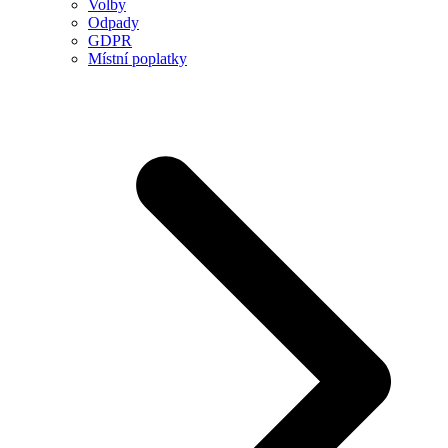
Volby
Odpady
GDPR
Místní poplatky