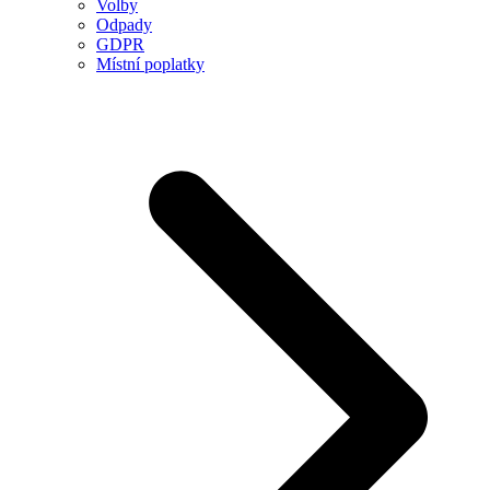
Volby
Odpady
GDPR
Místní poplatky