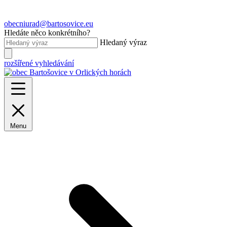
obecniurad@bartosovice.eu
Hledáte něco konkrétního?
Hledaný výraz
rozšířené vyhledávání
Menu