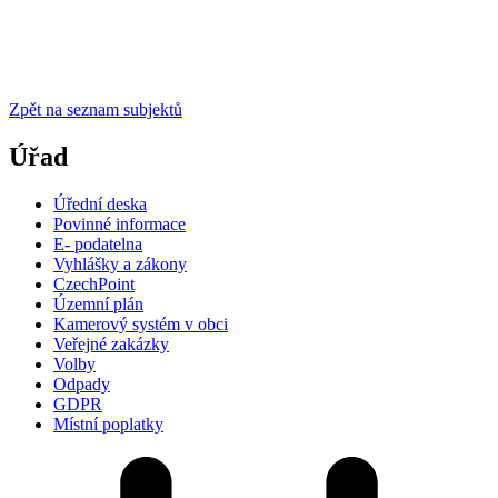
Zpět na seznam subjektů
Úřad
Úřední deska
Povinné informace
E- podatelna
Vyhlášky a zákony
CzechPoint
Územní plán
Kamerový systém v obci
Veřejné zakázky
Volby
Odpady
GDPR
Místní poplatky