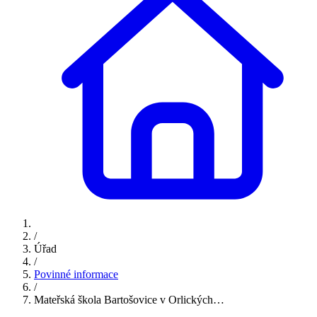
/
Úřad
/
Povinné informace
/
Mateřská škola Bartošovice v Orlických…