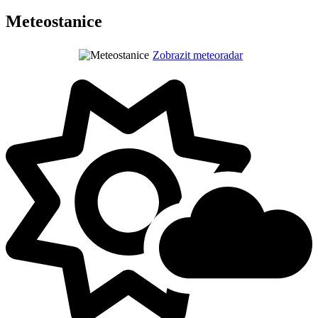
Meteostanice
Zobrazit meteoradar