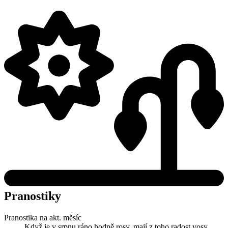
Pranostiky
Pranostika na akt. měsíc
Když je v srpnu ráno hodně rosy, mají z toho radost vosy.