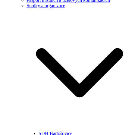
Pasport místních a účelových komunikacích
Spolky a organizace
SDH Bartošovice