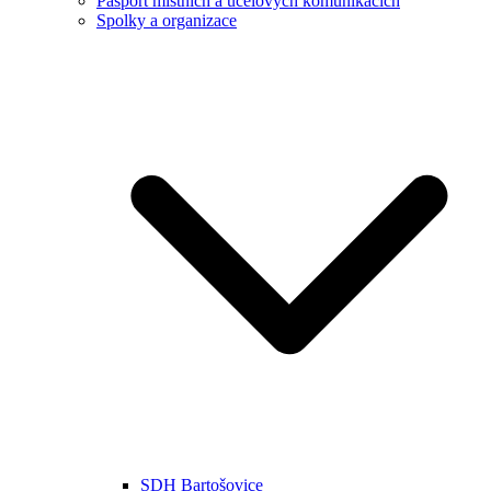
Pasport místních a účelových komunikacích
Spolky a organizace
SDH Bartošovice