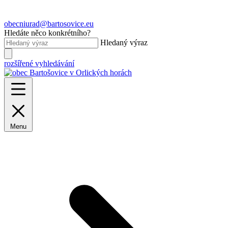
obecniurad@bartosovice.eu
Hledáte něco konkrétního?
Hledaný výraz
rozšířené vyhledávání
Menu