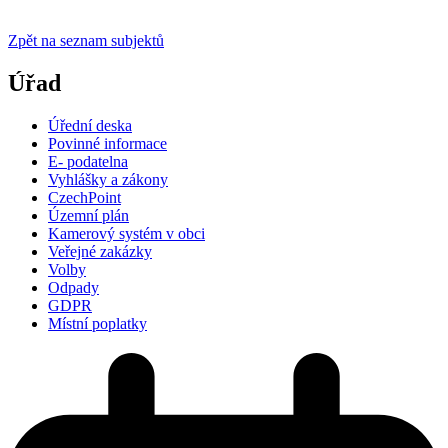
Zpět na seznam subjektů
Úřad
Úřední deska
Povinné informace
E- podatelna
Vyhlášky a zákony
CzechPoint
Územní plán
Kamerový systém v obci
Veřejné zakázky
Volby
Odpady
GDPR
Místní poplatky