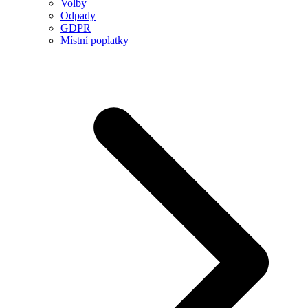
Volby
Odpady
GDPR
Místní poplatky